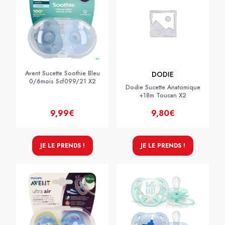
Avent Sucette Soothie Bleu
DODIE
0/6mois Scf099/21 X2
Dodie Sucette Anatomique
+18m Toucan X2
9,99€
9,80€
JE LE PRENDS !
JE LE PRENDS !