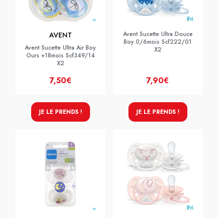
Avent Sucette Ultra Douce
AVENT
Boy 0/6mois Scf222/01
Avent Sucette Ultra Air Boy
X2
Ours +18mois Scf349/14
X2
7,50€
7,90€
JE LE PRENDS !
JE LE PRENDS !