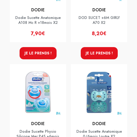
DODIE
DODIE
Dodie Sucette Anatomique
DOD SUCET +6M GIRLY
A108 Mc R +18mois X2
A70 X2
7,90€
8,20€
JE LE PRENDS !
JE LE PRENDS !
DODIE
DODIE
Dodie Sucette Physio
Dodie Sucette Anatomique
Silicone Mer P45 +6mois
0/6mois Loutre X2