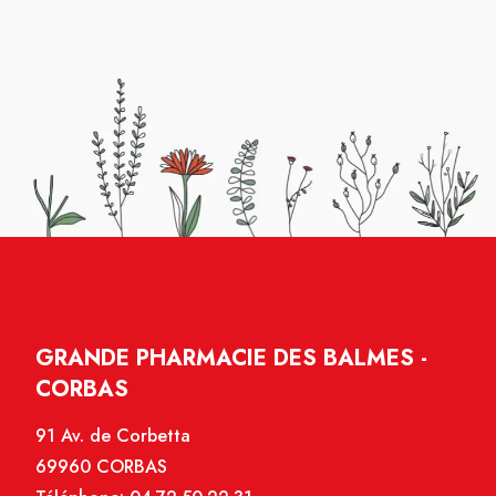
GRANDE PHARMACIE DES BALMES -
CORBAS
91 Av. de Corbetta
69960 CORBAS