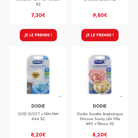
X2
7,30€
9,80€
JE LE PRENDS !
JE LE PRENDS !
DODIE
DODIE
DOD SUCET +18M FAN
Dodie Sucette Anatomique
A44 X2
Silicone Sunny Life Fille
A90 +18mois X2
8,20€
8,20€