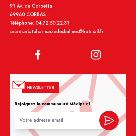
91 Av. de Corbetta
69960 CORBAS
Téléphone:
04.72.50.22.31
secretariatpharmaciedesbalmes@hotmail.fr
NEWSLETTER
Rejoignez la communauté Médiprix !