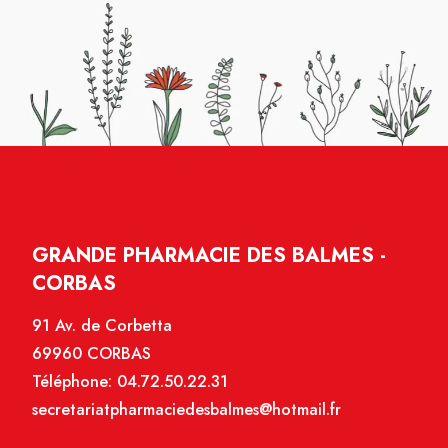
GRANDE PHARMACIE DES BALMES -
CORBAS
91 Av. de Corbetta
69960 CORBAS
Téléphone:
04.72.50.22.31
secretariatpharmaciedesbalmes@hotmail.fr