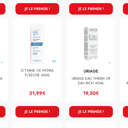
JE LE PRENDS !
JE LE PRENDS !
ICTYANE CR HYDRA
URIAGE
P/SECHE 40ML
RA
URIAGE EAU THERM CR
EAU RICH 40ML
21,99€
19,50€
JE LE PRENDS !
JE LE PRENDS !