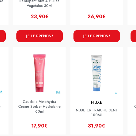
De
Repulpant Aux 4 Huiles
Vegetales 30ml
23,90€
26,90€
JE LE PRENDS !
JE LE PRENDS !
Caudalie Vinohydra
NUXE
n
Creme Sorbet Hydratante
NUXE CR FRAICHE 3EN1
60ml
100ML
17,90€
31,90€