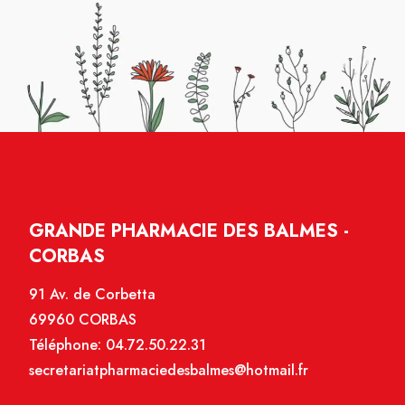
GRANDE PHARMACIE DES BALMES -
CORBAS
91 Av. de Corbetta
69960 CORBAS
Téléphone:
04.72.50.22.31
secretariatpharmaciedesbalmes@hotmail.fr