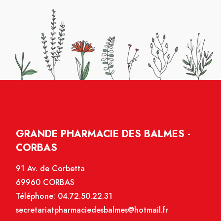
GRANDE PHARMACIE DES BALMES -
CORBAS
91 Av. de Corbetta
69960 CORBAS
Téléphone:
04.72.50.22.31
secretariatpharmaciedesbalmes@hotmail.fr