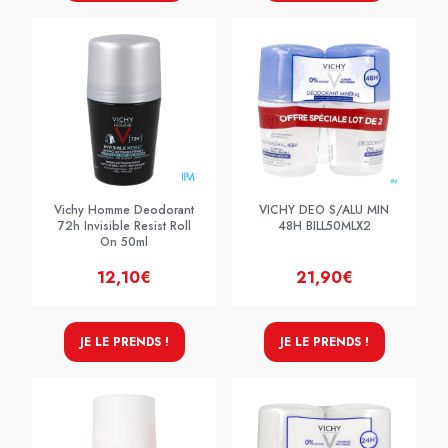
Vichy Homme Deodorant
VICHY DEO S/ALU MIN
72h Invisible Resist Roll
48H BILL50MLX2
On 50ml
12,10€
21,90€
JE LE PRENDS !
JE LE PRENDS !