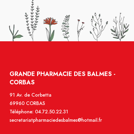
GRANDE PHARMACIE DES BALMES -
CORBAS
91 Av. de Corbetta
69960 CORBAS
Téléphone:
04.72.50.22.31
secretariatpharmaciedesbalmes@hotmail.fr