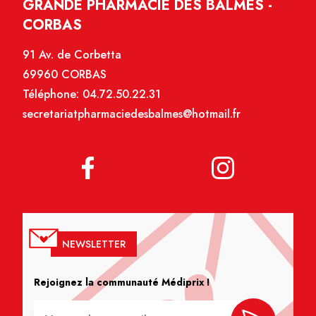
GRANDE PHARMACIE DES BALMES -
CORBAS
91 Av. de Corbetta
69960 CORBAS
Téléphone:
04.72.50.22.31
secretariatpharmaciedesbalmes@hotmail.fr
NEWSLETTER
Rejoignez la communauté Médiprix !