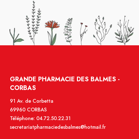
GRANDE PHARMACIE DES BALMES -
CORBAS
91 Av. de Corbetta
69960 CORBAS
Téléphone:
04.72.50.22.31
secretariatpharmaciedesbalmes@hotmail.fr