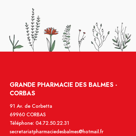
GRANDE PHARMACIE DES BALMES -
CORBAS
91 Av. de Corbetta
69960 CORBAS
Téléphone:
04.72.50.22.31
secretariatpharmaciedesbalmes@hotmail.fr