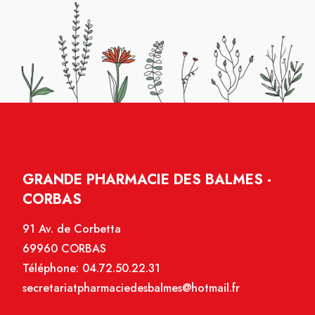
GRANDE PHARMACIE DES BALMES -
CORBAS
91 Av. de Corbetta
69960 CORBAS
Téléphone:
04.72.50.22.31
secretariatpharmaciedesbalmes@hotmail.fr