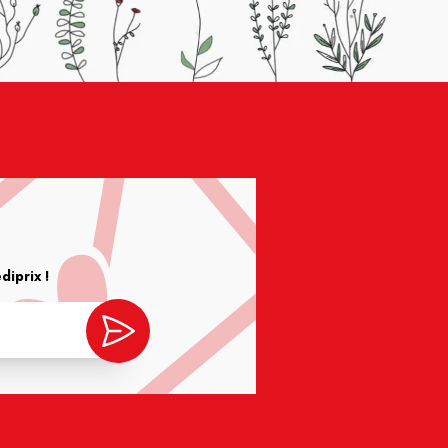
iprix !