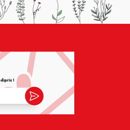
iprix !