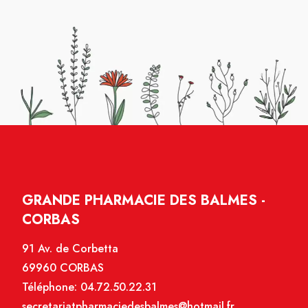
GRANDE PHARMACIE DES BALMES -
CORBAS
91 Av. de Corbetta
69960 CORBAS
Téléphone:
04.72.50.22.31
secretariatpharmaciedesbalmes@hotmail.fr